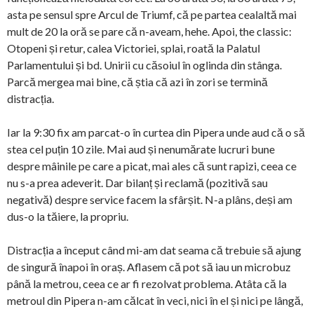
asta pe sensul spre Arcul de Triumf, că pe partea cealaltă mai
mult de 20 la oră se pare că n-aveam, hehe. Apoi, the classic:
Otopeni și retur, calea Victoriei, splai, roată la Palatul
Parlamentului și bd. Unirii cu căsoiul în oglinda din stânga.
Parcă mergea mai bine, că știa că azi în zori se termină
distracția.
Iar la 9:30 fix am parcat-o în curtea din Pipera unde aud că o să
stea cel puțin 10 zile. Mai aud și nenumărate lucruri bune
despre mâinile pe care a picat, mai ales că sunt rapizi, ceea ce
nu s-a prea adeverit. Dar bilanț și reclamă (pozitivă sau
negativă) despre service facem la sfârșit. N-a plâns, deși am
dus-o la tăiere, la propriu.
Distracția a început când mi-am dat seama că trebuie să ajung
de singură înapoi în oraș. Aflasem că pot să iau un microbuz
până la metrou, ceea ce ar fi rezolvat problema. Atâta că la
metroul din Pipera n-am călcat în veci, nici în el și nici pe lângă,