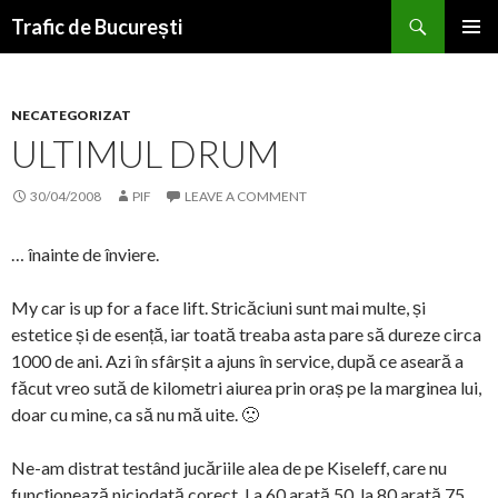
Search
Trafic de București
SKIP
PRIMAR
TO
MENU
CONTENT
NECATEGORIZAT
ULTIMUL DRUM
30/04/2008
PIF
LEAVE A COMMENT
… înainte de înviere.
My car is up for a face lift. Stricăciuni sunt mai multe, și
estetice și de esență, iar toată treaba asta pare să dureze circa
1000 de ani. Azi în sfârșit a ajuns în service, după ce aseară a
făcut vreo sută de kilometri aiurea prin oraș pe la marginea lui,
doar cu mine, ca să nu mă uite. 🙁
Ne-am distrat testând jucăriile alea de pe Kiseleff, care nu
funcționează niciodată corect. La 60 arată 50, la 80 arată 75,