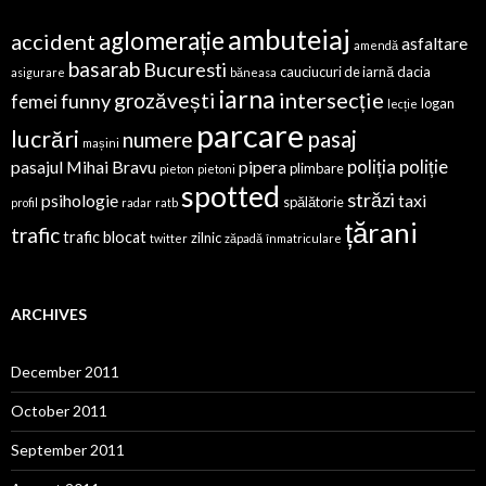
ambuteiaj
aglomerație
accident
asfaltare
amendă
basarab
Bucuresti
cauciucuri de iarnă
dacia
asigurare
băneasa
iarna
intersecție
grozăvești
funny
femei
logan
lecție
parcare
lucrări
pasaj
numere
mașini
poliția
poliție
pasajul Mihai Bravu
pipera
plimbare
pieton
pietoni
spotted
străzi
psihologie
taxi
spălătorie
profil
radar
ratb
țărani
trafic
trafic blocat
zilnic
twitter
zăpadă
înmatriculare
ARCHIVES
December 2011
October 2011
September 2011