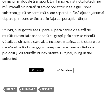
cu niciun mijloc de transport. Din fericire, instinctul citadin nu
mă înșeală niciodată și am coborât fix în fața gurii spre
subteran, gură pe care însă n-am reperat-o fără ajutor și numai
după o plimbare extinsă prin fața corporațiilor din jur.
Stupid, butI got to see Pipera. Pipera care e o salată de
murături asortate asezonată cu gropi, prin care se circulă
gâtuit, cu străzi pe care abia încape o mașină, cu trotuare pe
care ți-e frică să mergi, cu zone prin care n-ai ce căuta cu
piciorul și cu scurtături inexistente. But, hei, living in the
suburbs!
Follow
PIPERA
PLIMBARE
SERVICE