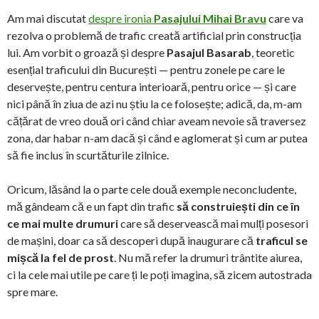
Am mai discutat
despre ironia
Pasajului Mihai Bravu
care va
rezolva o problemă de trafic creată artificial prin construcția
lui. Am vorbit o groază și despre
Pasajul Basarab
, teoretic
esențial traficului din București — pentru zonele pe care le
deservește, pentru centura interioară, pentru orice — și care
nici până în ziua de azi nu știu la ce folosește; adică, da, m-am
cățărat de vreo două ori când chiar aveam nevoie să traversez
zona, dar habar n-am dacă și când e aglomerat și cum ar putea
să fie inclus în scurtăturile zilnice.
Oricum, lăsând la o parte cele două exemple neconcludente,
mă gândeam că e un fapt din trafic
să construiești din ce în
ce mai multe drumuri
care să deservească mai mulți posesori
de mașini, doar ca să descoperi după inaugurare că
traficul se
mișcă la fel de prost
. Nu mă refer la drumuri trântite aiurea,
ci la cele mai utile pe care ți le poți imagina, să zicem autostrada
spre mare.