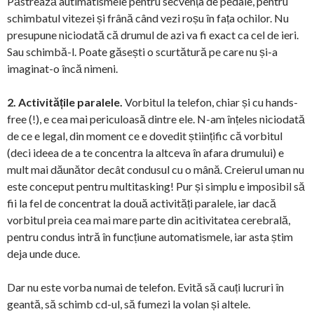
Păstrează autimatismele pentru secvența de pedale, pentru
schimbatul vitezei și frână când vezi roșu în fața ochilor. Nu
presupune niciodată că drumul de azi va fi exact ca cel de ieri.
Sau schimbă-l. Poate găsești o scurtătură pe care nu și-a
imaginat-o încă nimeni.
2. Activitățile paralele.
Vorbitul la telefon, chiar și cu hands-
free (!), e cea mai periculoasă dintre ele. N-am înțeles niciodată
de ce e legal, din moment ce e dovedit științific că vorbitul
(deci ideea de a te concentra la altceva în afara drumului) e
mult mai dăunător decât condusul cu o mână. Creierul uman nu
este conceput pentru multitasking! Pur și simplu e imposibil să
fii la fel de concentrat la două activități paralele, iar dacă
vorbitul preia cea mai mare parte din acitivitatea cerebrală,
pentru condus intră în funcțiune automatismele, iar asta știm
deja unde duce.
Dar nu este vorba numai de telefon. Evită să cauți lucruri în
geantă, să schimb cd-ul, să fumezi la volan și altele.