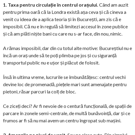
1. Taxa pentru circulație în centrul orașului.
Când am auzit
pentru prima oară că la Londra există așa ceva și că cineva a
venit cu ideea de a aplica teoria și în București, am zis că e
imposibil. Că nu e în regulă să limitezi accesul în zone publice
și că am plăti niște bani cu care nu s-ar face, din nou, nimic.
A rămas imposibil, dar din cu totul alte motive: Bucureștiul nu e
încă un oraș unde să te poți plimba pe jos și cu siguranță
transportul public nu e ușor și plăcut de folosit.
Însă în ultima vreme, lucrurile se îmbunătățesc: centrul vechi
devine loc de promenadă, piețele mari sunt amenajate pentru
pietoni, răsar parcuri la colț de bloc.
Ce ziceți deci? Ar fi nevoie de o centură funcțională, de spații de
parcare în zonele semi-centrale, de multă bunăvoință, dar și ce
frumos ar fi să nu mai avem un centru îngropat sub mașini.
2. Amenzile pe nivel de venit.
Sau pe clase auto. Din simplul