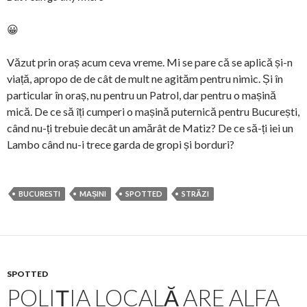
😀
Văzut prin oraș acum ceva vreme. Mi se pare că se aplică și-n
viață, apropo de de cât de mult ne agităm pentru nimic. Și în
particular în oraș, nu pentru un Patrol, dar pentru o mașină
mică. De ce să îți cumperi o mașină puternică pentru București,
când nu-ți trebuie decât un amărât de Matiz? De ce să-ți iei un
Lambo când nu-i trece garda de gropi și borduri?
BUCURESTI
MAȘINI
SPOTTED
STRĂZI
SPOTTED
POLIȚIA LOCALĂ ARE ALFA