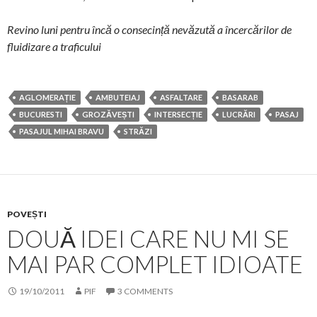
Revino luni pentru încă o consecință nevăzută a încercărilor de
fluidizare a traficului
AGLOMERAȚIE
AMBUTEIAJ
ASFALTARE
BASARAB
BUCURESTI
GROZĂVEȘTI
INTERSECȚIE
LUCRĂRI
PASAJ
PASAJUL MIHAI BRAVU
STRĂZI
POVEȘTI
DOUĂ IDEI CARE NU MI SE
MAI PAR COMPLET IDIOATE
19/10/2011
PIF
3 COMMENTS