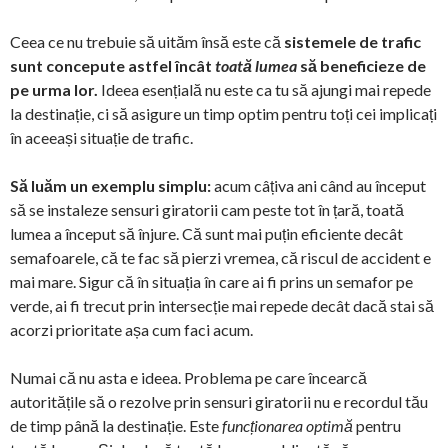
Ceea ce nu trebuie să uităm însă este că
sistemele de trafic
sunt concepute astfel încât
toată lumea
să beneficieze de
pe urma lor.
Ideea esențială nu este ca tu să ajungi mai repede
la destinație, ci să asigure un timp optim pentru toți cei implicați
în aceeași situație de trafic.
Să luăm un exemplu simplu:
acum câțiva ani când au început
să se instaleze sensuri giratorii cam peste tot în țară, toată
lumea a început să înjure. Că sunt mai puțin eficiente decât
semafoarele, că te fac să pierzi vremea, că riscul de accident e
mai mare. Sigur că în situația în care ai fi prins un semafor pe
verde, ai fi trecut prin intersecție mai repede decât dacă stai să
acorzi prioritate așa cum faci acum.
Numai că nu asta e ideea. Problema pe care încearcă
autoritățile să o rezolve prin sensuri giratorii nu e recordul tău
de timp până la destinație. Este
funcționarea optimă
pentru