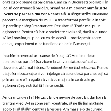
oraș cu probleme cu parcarea. Cam ca în București probabil. În
loc să construiască parcări,
primăria a micșorat numărul de
locuri de parcare din zona centrală.
A lărgit străzi eliminând
parcarea la marginea drumului, a transformat parcările în spic
în parcări pe lângă trotuar etc. Rezultatul? Trafic mai puțin
aglomerat. Pentru că într-o societate civilizată, dacă n-ai unde
să lași mașina, nu pleci cu ea de-acasă — motiv pentru care
același experiment n-ar funcționa deloc în București.
În schimb reversul are șanse de “reușită”. Acolo unde se
construiesc parcări (să zicem la Universitate), traficul va
deveni cu atât mai intens.
Paradoxal dar perfect adevărat.
Pentru
că șoferii bucureșteni vor înțelege că au unde să parcheze și că
prin urmare e în regulă să vină cu mașina în centru. Ergo
aglomerație pe străzi și în intersecții.
Amuzant, nu-i așa? Nu zic că nu e nevoie de parcări, dar hai să
trântim vreo 3-4 în zone semi-centrale, să ne lăsăm mașinile
acolo și să lăsăm centrul să respire. Am mai zis-o de curând,