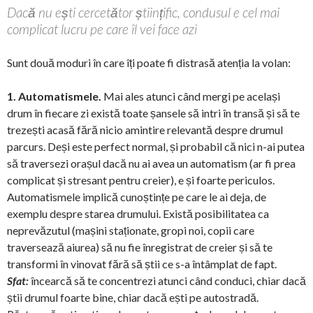
Dacă nu ești cercetător științific, condusul e cel mai
complicat lucru pe care îl vei face azi
Sunt două moduri în care îți poate fi distrasă atenția la volan:
1. Automatismele.
Mai ales atunci când mergi pe același
drum în fiecare zi există toate șansele să intri în transă și să te
trezești acasă fără nicio amintire relevantă despre drumul
parcurs. Deși este perfect normal, și probabil că nici n-ai putea
să traversezi orașul dacă nu ai avea un automatism (ar fi prea
complicat și stresant pentru creier), e și foarte periculos.
Automatismele implică cunoștințe pe care le ai deja, de
exemplu despre starea drumului. Există posibilitatea ca
neprevăzutul (mașini staționate, gropi noi, copii care
traversează aiurea) să nu fie înregistrat de creier și să te
transformi în vinovat fără să știi ce s-a întâmplat de fapt.
Sfat:
încearcă să te concentrezi atunci când conduci, chiar dacă
știi drumul foarte bine, chiar dacă ești pe autostradă.