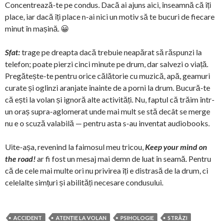
Concentrează-te pe condus. Dacă ai ajuns aici, înseamnă că îți
place, iar dacă îți place n-ai nici un motiv să te bucuri de fiecare
minut în mașină. 😀
Sfat:
trage pe dreapta dacă trebuie neapărat să răspunzi la
telefon; poate pierzi cinci minute pe drum, dar salvezi o viață.
Pregătește-te pentru orice călătorie cu muzică, apă, geamuri
curate și oglinzi aranjate înainte de a porni la drum. Bucură-te
că ești la volan și ignoră alte activități. Nu, faptul că trăim într-
un oraș supra-aglomerat unde mai mult se stă decât se merge
nu e o scuză valabilă — pentru asta s-au inventat audiobooks.
Uite-așa, revenind la faimosul meu tricou,
Keep your mind on
the road!
ar fi fost un mesaj mai demn de luat în seamă. Pentru
că de cele mai multe ori nu privirea îți e distrasă de la drum, ci
celelalte simțuri și abilități necesare condusului.
ACCIDENT
ATENȚIE LA VOLAN
PSIHOLOGIE
STRĂZI