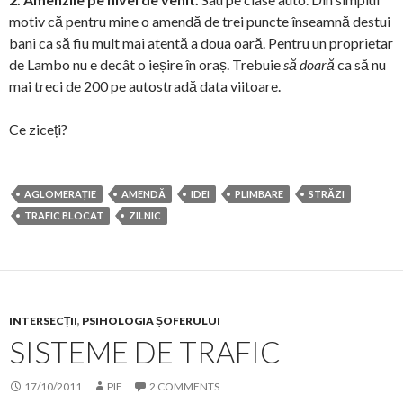
motiv că pentru mine o amendă de trei puncte înseamnă destui
bani ca să fiu mult mai atentă a doua oară. Pentru un proprietar
de Lambo nu e decât o ieșire în oraș. Trebuie
să doară
ca să nu
mai treci de 200 pe autostradă data viitoare.
Ce ziceți?
AGLOMERAȚIE
AMENDĂ
IDEI
PLIMBARE
STRĂZI
TRAFIC BLOCAT
ZILNIC
INTERSECȚII
,
PSIHOLOGIA ȘOFERULUI
SISTEME DE TRAFIC
17/10/2011
PIF
2 COMMENTS