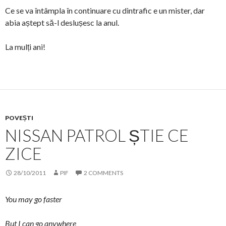
Ce se va întâmpla în continuare cu dintrafic e un mister, dar
abia aștept să-l deslușesc la anul.
La mulți ani!
POVEȘTI
NISSAN PATROL ȘTIE CE
ZICE
28/10/2011
PIF
2 COMMENTS
You may go faster
But I can go anywhere