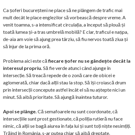
Ca șoferi bucureșteni ne place să ne plângem de trafic mai
mult decât le place englezilor să vorbească despre vreme. A
venit toamna, s-a intensificat circulația, a început să plouă și
toată lumea și-a tras umbrelă mobilă? E clar, traficul e nașpa,
de-aia am voie să ajung prea târziu, să fiu nervos toată ziua și
să înjur de la prima oră.
Problema aici este că
fiecare șofer nu se gândește decât la
interesul propriu.
Să fie verde atunci când ajunge în
intersecție. Să treacă repede de o zonă care de obicei e
aglomerată, chiar dacă alții stau la stop. Să își croiască drum
prin intersecții concepute astfel încât el să nu aștepte nici un
minut. Să aibă prioritate. Să ajungă înaintea tuturor.
Apoi se plânge.
Că semafoarele nu sunt coordonate, că
intersecțiile sunt prost gestionate, că poliția rutieră nu face
nimic, că alții se bagă aiurea în fața lui și sunt toți niște nesimțiți.
Trăind în România, s-ar putea chiar să aibă dreptate.