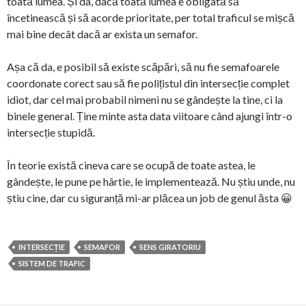
toată lumea. Și da, dacă toată lumea e obligată să
încetinească și să acorde prioritate, per total traficul se mișcă
mai bine decât dacă ar exista un semafor.
Așa că da, e posibil să existe scăpări, să nu fie semafoarele
coordonate corect sau să fie polițistul din intersecție complet
idiot, dar cel mai probabil nimeni nu se gândește la tine, ci la
binele general. Ține minte asta data viitoare când ajungi într-o
intersecție stupidă.
În teorie există cineva care se ocupă de toate astea, le
gândește, le pune pe hârtie, le implementează. Nu știu unde, nu
știu cine, dar cu siguranță mi-ar plăcea un job de genul ăsta 😀
INTERSECȚIE
SEMAFOR
SENS GIRATORIU
SISTEM DE TRAFIC