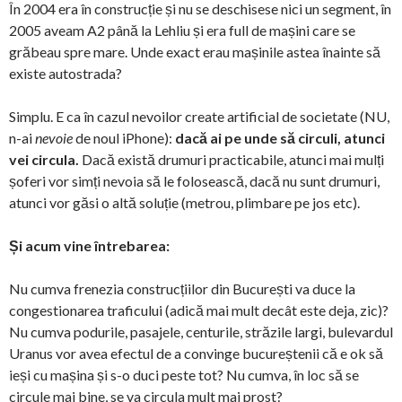
În 2004 era în construcție și nu se deschisese nici un segment, în
2005 aveam A2 până la Lehliu și era full de mașini care se
grăbeau spre mare. Unde exact erau mașinile astea înainte să
existe autostrada?
Simplu. E ca în cazul nevoilor create artificial de societate (NU,
n-ai
nevoie
de noul iPhone):
dacă ai pe unde să circuli, atunci
vei circula.
Dacă există drumuri practicabile, atunci mai mulți
șoferi vor simți nevoia să le folosească, dacă nu sunt drumuri,
atunci vor găsi o altă soluție (metrou, plimbare pe jos etc).
Și acum vine întrebarea:
Nu cumva frenezia construcțiilor din București va duce la
congestionarea traficului (adică mai mult decât este deja, zic)?
Nu cumva podurile, pasajele, centurile, străzile largi, bulevardul
Uranus vor avea efectul de a convinge bucureștenii că e ok să
ieși cu mașina și s-o duci peste tot? Nu cumva, în loc să se
circule mai bine, se va circula mult mai prost?