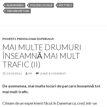
ALFA ROMEO
POLIȚIA LOCALĂ
SECTOR 2
TRECERE PIETONI
POVEȘTI
,
PSIHOLOGIA ȘOFERULUI
MAI MULTE DRUMURI
ÎNSEAMNĂ MAI MULT
TRAFIC (II)
24/10/2011
PIF
LEAVE A COMMENT
De asemenea, mai multe locuri de parcare înseamnă tot
mai mult trafic.
Citeam de un experiment făcut în Danemarca, cred, într-un