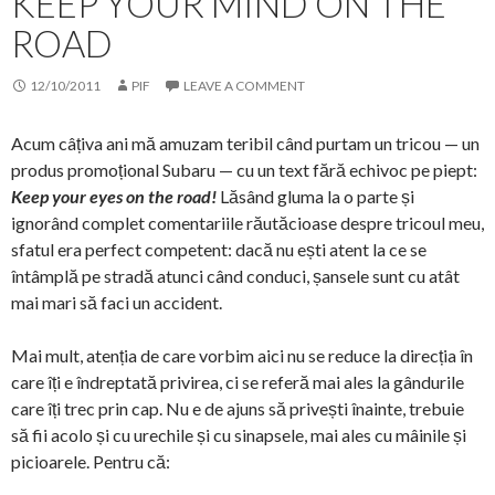
KEEP YOUR MIND ON THE
ROAD
12/10/2011
PIF
LEAVE A COMMENT
Acum câțiva ani mă amuzam teribil când purtam un tricou — un
produs promoțional Subaru — cu un text fără echivoc pe piept:
Keep your eyes on the road!
Lăsând gluma la o parte și
ignorând complet comentariile răutăcioase despre tricoul meu,
sfatul era perfect competent: dacă nu ești atent la ce se
întâmplă pe stradă atunci când conduci, șansele sunt cu atât
mai mari să faci un accident.
Mai mult, atenția de care vorbim aici nu se reduce la direcția în
care îți e îndreptată privirea, ci se referă mai ales la gândurile
care îți trec prin cap. Nu e de ajuns să privești înainte, trebuie
să fii acolo și cu urechile și cu sinapsele, mai ales cu mâinile și
picioarele. Pentru că: