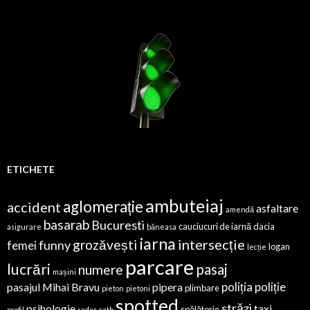
ETICHETE
ambuteiaj
aglomerație
accident
asfaltare
amendă
basarab
Bucuresti
cauciucuri de iarnă
dacia
asigurare
băneasa
iarna
intersecție
grozăvești
funny
femei
logan
lecție
parcare
lucrări
pasaj
numere
mașini
poliția
poliție
pasajul Mihai Bravu
pipera
plimbare
pieton
pietoni
spotted
străzi
psihologie
taxi
spălătorie
profil
radar
ratb