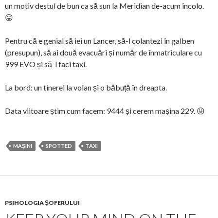
un motiv destul de bun ca să sun la Meridian de-acum încolo.
😛
Pentru că e genial să iei un Lancer, să-l colantezi în galben
(presupun), să ai două evacuări și număr de înmatriculare cu
999 EVO și să-l faci taxi.
La bord: un tinerel la volan și o băbuță în dreapta.
Data viitoare știm cum facem: 9444 și cerem mașina 229. 😛
MAȘINI
SPOTTED
TAXI
PSIHOLOGIA ȘOFERULUI