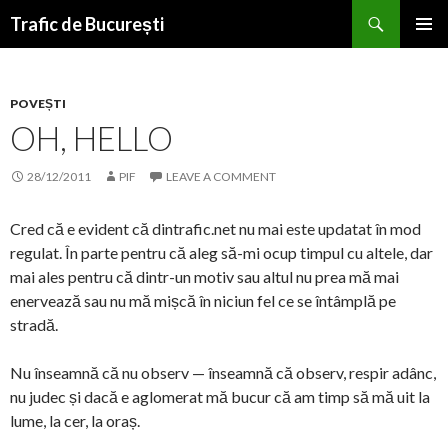
Search
Trafic de București
SKIP
PRIMAR
TO
MENU
CONTENT
POVEȘTI
OH, HELLO
28/12/2011
PIF
LEAVE A COMMENT
Cred că e evident că dintrafic.net nu mai este updatat în mod
regulat. În parte pentru că aleg să-mi ocup timpul cu altele, dar
mai ales pentru că dintr-un motiv sau altul nu prea mă mai
enervează sau nu mă mișcă în niciun fel ce se întâmplă pe
stradă.
Nu înseamnă că nu observ — înseamnă că observ, respir adânc,
nu judec și dacă e aglomerat mă bucur că am timp să mă uit la
lume, la cer, la oraș.