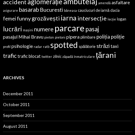
ambuteiaj
aglomerație
accident
asfaltare
amendă
basarab
Bucuresti
cauciucuri de iarnă
dacia
asigurare
băneasa
iarna
intersecție
grozăvești
funny
femei
logan
lecție
parcare
lucrări
pasaj
numere
mașini
poliția
poliție
pasajul Mihai Bravu
pipera
plimbare
pieton
pietoni
spotted
străzi
psihologie
taxi
spălătorie
profil
radar
ratb
țărani
trafic
trafic blocat
zilnic
twitter
zăpadă
înmatriculare
ARCHIVES
December 2011
October 2011
September 2011
August 2011