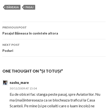
BĂNEASA
PASAJ
Post
PREVIOUS POST
navigation
Pasajul Băneasa în cuvintele altora
NEXT POST
Poduri
ONE THOUGHT ON “ȘI TOTUȘI”
nashu_mare
30/11/2009 AT 15:04
Eu de obicei fac stanga peste pasaj, spre Aviatorilor. Nu
ma (mai)intereseaza ca se blocheaza traficul la Casa
Scanteii. Pe mine (si pe ceilalti care o luam incolo) ne