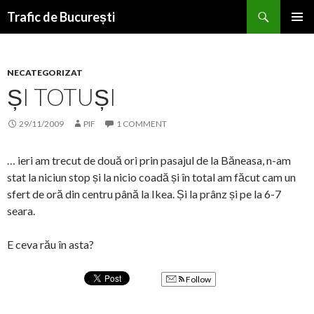
Search
Trafic de București
SKIP
PRIMAR
TO
MENU
CONTENT
NECATEGORIZAT
ȘI TOTUȘI
29/11/2009
PIF
1 COMMENT
… ieri am trecut de două ori prin pasajul de la Băneasa, n-am
stat la niciun stop și la nicio coadă și în total am făcut cam un
sfert de oră din centru până la Ikea. Și la prânz și pe la 6-7
seara.
E ceva rău în asta?
Follow