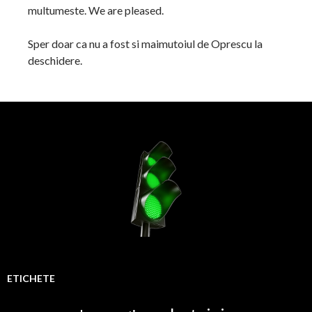
multumeste. We are pleased.
Sper doar ca nu a fost si maimutoiul de Oprescu la
deschidere.
ETICHETE